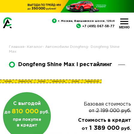
г. Москва, Варшавское шоссе, 125с4
+7 (495) 067-58-77
Главная
-
Каталог
-
Автомобили Dongfeng
-
Dongfeng Shine
Max
Dongfeng Shine Max I рестайлинг
С выгодой
Базовая стоимость
810 000
от
2 199 000
руб.
до
руб.
при покупке
Стоимость в кредит
в кредит
1 389 000
от
руб.