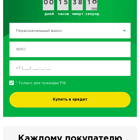
0
0
9
9
0
0
9
9
0
0
1
1
0
0
5
5
0
0
3
3
0
0
8
8
0
1
0
9
1
0
дней
часов
минут
секунд
Первоначальный взнос
* Только для граждан РФ
Купить в кредит
Каждому покупателю