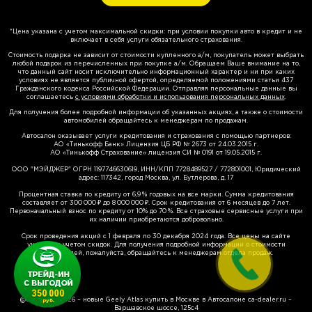
*Цена указана с учетом максимальной скидки: при условии покупки авто в кредит и не
включает в себя услуги обязательного страхования.
Стоимость подарка не зависит от стоимости купленного а/м, покупатель может выбрать
любой подарок из перечисленных при покупке а/м. Обращаем Ваше внимание на то,
что данный сайт носит исключительно информационный характер и ни при каких
условиях не является публичной офертой, определяемой положениями статьи 437
Гражданского кодекса Российской Федерации. Отправляя персональные данные вы
соглашаетесь
с условиями обработки и использования персональных данных
.
Для получения более подробной информации об указанных акциях, а также о стоимости
автомобилей обращайтесь к менеджерам по продажам.
Автосалон оказывает услуги кредитования и страхования с помощью партнеров:
АО «Тинькофф Банк» Лицензия ЦБ РФ № 2673 от 24.03.2015 г.
АО «Тинькофф Страхование» лицензия СИ № 0191 от 19.05.2015 г.
ООО "МЭЙДЖЕР" ОГРН 1197746630619, ИНН/КПП 7728489527 / 772801001, Юридический
адрес: 117342, город Москва, ул. Бутлерова, д. 17
Процентная ставка по кредиту от 6,9 % годовых на все марки. Сумма кредитования
составляет от 300 000 ₽ до 8 000 000 ₽. Срок кредитования от 6 месяцев до 7 лет.
Первоначальный взнос по кредиту от 10% до 70 %. Все страховые сервисные услуги при
их наличии приобретаются добровольно.
Срок проведения акций с 1 февраля по 30 декабря 2024 года. Все цены на сайте
указаны с учетом скидок. Для получения подробной информации о стоимости
автомобилей, пожалуйста, обращайтесь к менеджерам отдела продаж.
@Copyright 2026 – новые Geely Atlas купить в Москве в Автосалоне ca-dealer.ru –
Варшавское шоссе, 125с4