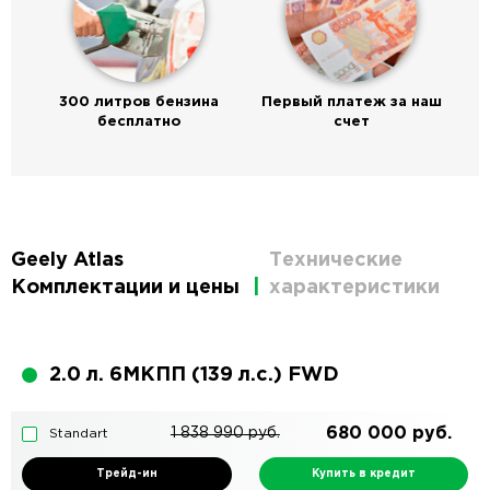
300 литров бензина
Первый платеж за наш
бесплатно
счет
Geely Atlas
Технические
Комплектации и цены
характеристики
2.0 л. 6MКПП (139 л.с.) FWD
680 000
руб.
1 838 990
руб.
Standart
Трейд-ин
Купить в кредит