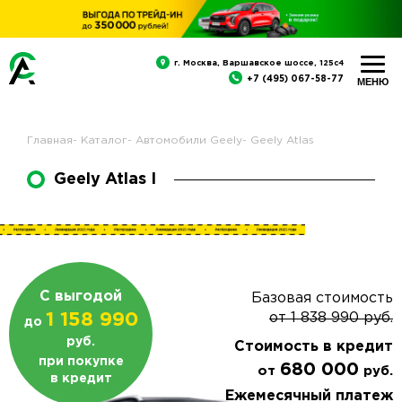
г. Москва, Варшавское шоссе, 125с4
+7 (495) 067-58-77
Главная
-
Каталог
-
Автомобили Geely
-
Geely Atlas
Geely Atlas I
С выгодой
Базовая стоимость
1 158 990
от
1 838 990
руб.
до
руб.
Стоимость в кредит
при покупке
680 000
от
руб.
в кредит
Ежемесячный платеж